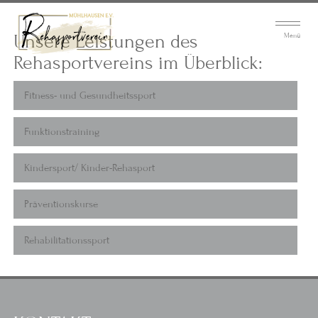
Unsere Leistungen des
Menü
Rehasportvereins im Überblick:
Fitness- und Gesundheitssport
Funktionstraining
Kindersport/ Kinder-Rehasport
Präventionskurse
Rehabilitationssport